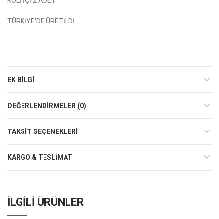
KOLİ İÇİ:2 ADET
TÜRKİYE’DE ÜRETİLDİ
EK BILGI
DEĞERLENDIRMELER (0)
TAKSIT SEÇENEKLERI
KARGO & TESLIMAT
İLGILI ÜRÜNLER