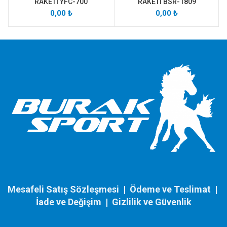
RAKETİ YFC-700
RAKETİ BSR-1809
0,00
₺
0,00
₺
Mesafeli Satış Sözleşmesi
|
Ödeme ve Teslimat
|
İade ve Değişim
|
Gizlilik ve Güvenlik